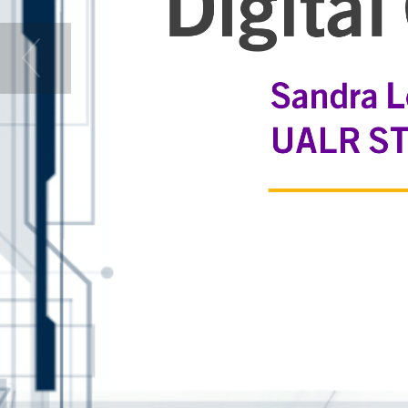
Digital
Sandra 
UALR ST