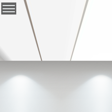
FTTFTF
D"C'C'C"CEGREFFF
RF