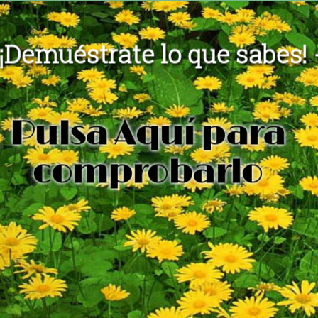
¡Demuéstrate lo que sabes!
Pulsa Aquí para
comprobarlo